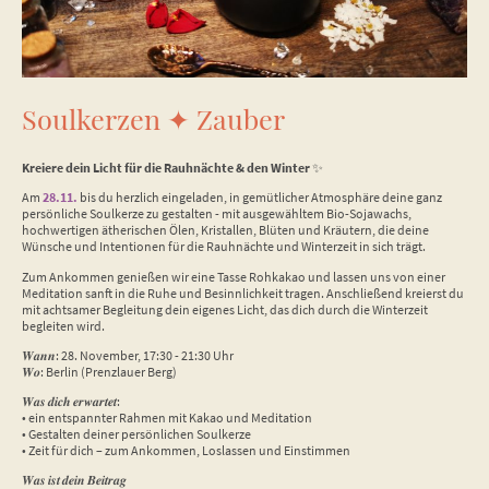
Soulkerzen ✦ Zauber
Kreiere dein Licht für die Rauhnächte & den Winter
✨
Am
28.11.
bis du herzlich eingeladen, in gemütlicher Atmosphäre deine ganz
persönliche Soulkerze zu gestalten - mit ausgewähltem Bio-Sojawachs,
hochwertigen ätherischen Ölen, Kristallen, Blüten und Kräutern, die deine
Wünsche und Intentionen für die Rauhnächte und Winterzeit in sich trägt.
Zum Ankommen genießen wir eine Tasse Rohkakao und lassen uns von einer
Meditation sanft in die Ruhe und Besinnlichkeit tragen. Anschließend kreierst du
mit achtsamer Begleitung dein eigenes Licht, das dich durch die Winterzeit
begleiten wird.
𝑾𝒂𝒏𝒏: 28. November, 17:30 - 21:30 Uhr
𝑾𝒐: Berlin (Prenzlauer Berg)
𝑾𝒂𝒔 𝒅𝒊𝒄𝒉 𝒆𝒓𝒘𝒂𝒓𝒕𝒆𝒕:
•⁠ ⁠⁠ein entspannter Rahmen mit Kakao und Meditation
•⁠ ⁠Gestalten deiner persönlichen Soulkerze
•⁠ ⁠Zeit für dich – zum Ankommen, Loslassen und Einstimmen
𝑾𝒂𝒔 𝒊𝒔𝒕 𝒅𝒆𝒊𝒏 𝑩𝒆𝒊𝒕𝒓𝒂𝒈