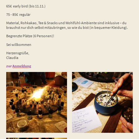
65€ early bird (bis 11.11.)
75 - 85€ regulär
Material, Rohkakao, Tee & Snacks und Wohlfühl-Ambiente sind inklusive – du
brauchst nur dich selbst mitzubringen, so wie du bist (in bequemer Kleidung).
Begrenzte Plätze (6 Personen)!
Sei willkommen
Herzensgrüße,
Claudia
zur
Anmeldung